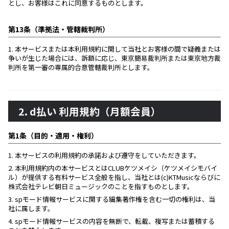
とし、お客様はこれに同意するものとします。
第13条（準拠法・管轄裁判所）
1.
本サービスまたは本利用規約に関して当社とお客様の間で疑義または
争いが生じた場合には、訴額に応じ、東京簡易裁判所または東京地方裁
判所を第一審の専属的合意管轄裁判所とします。
2. d払い 利用規約（月額会員）
第1条（目的・適用・権利）
1.
本サービスの利用規約の承諾および遵守をしていただきます。
2.
本利用規約内の本サービスとはCLUBケツメイシ（ケツメイシモバイ
ル）が提供する有料サービス全般を指し、当社とは(c)KTMusicならびに
株式会社テレビ朝日ミュージックのことを指すものとします。
3.
spモード情報サービスに関する編集著作権を含む一切の権利は、当
社に属します。
4.
spモード情報サービスの内容を無断で、転載、複写または蓄積する