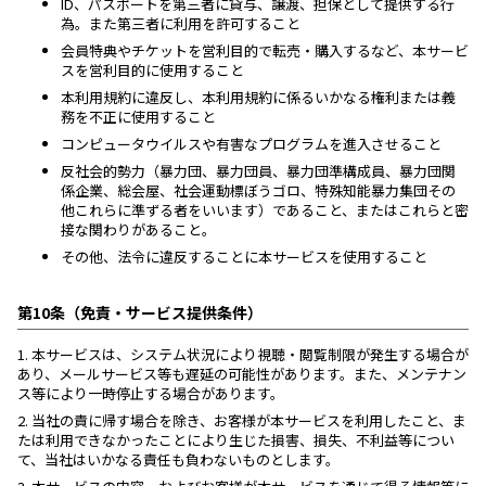
ID、パスポートを第三者に貸与、譲渡、担保として提供する行
為。また第三者に利用を許可すること
会員特典やチケットを営利目的で転売・購入するなど、本サービ
スを営利目的に使用すること
本利用規約に違反し、本利用規約に係るいかなる権利または義
務を不正に使用すること
コンピュータウイルスや有害なプログラムを進入させること
反社会的勢力（暴力団、暴力団員、暴力団準構成員、暴力団関
係企業、総会屋、社会運動標ぼうゴロ、特殊知能暴力集団その
他これらに準ずる者をいいます）であること、またはこれらと密
接な関わりがあること。
その他、法令に違反することに本サービスを使用すること
第10条（免責・サービス提供条件）
1.
本サービスは、システム状況により視聴・閲覧制限が発生する場合が
あり、メールサービス等も遅延の可能性があります。また、メンテナン
ス等により一時停止する場合があります。
2.
当社の責に帰す場合を除き、お客様が本サービスを利用したこと、ま
たは利用できなかったことにより生じた損害、損失、不利益等につい
て、当社はいかなる責任も負わないものとします。