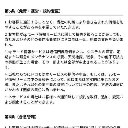
第5条（免責・運営・規約変更）
1.
お客様に通知することなく、当社の判断により書き込まれた情報を削
除することがある事を承諾していただきます。
2.
お客様がspモード情報サービスに関して損害を被ることがあっても、
当社およびその他の著作権者並びにドコモは一切、賠償の責任を負いま
せん。
3.
spモード情報サービスは通信回線設備または、システムの障害、定
期または緊急のメンテナンスの必要、天災地変、戦争、その他不可抗力
の事態が生じた場合、その一部または全部が中止されることがありま
す。
4.
当社ならびにドコモは本サービスの提供や中断、もしくは、spモー
ド情報サービス中の事故等によって、直接または間接的に生じたお客
様、またはそれ以外の第三者の損害についてはその内容、方法の如何に
かかわらず賠償の責任は負いません。
5.
本サービスの当社はお客様への通知無しに規約を改訂、追加、変更お
よび廃止することができます。
第6条（合意管轄）
1.
お客様と当社の間でspモード情報サービス契約に関して訴訟の必要