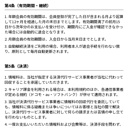
第4条（有効期間・継続）
1.
年額会員の有効期間は、会員登録が完了した日が含まれる月より起算
して12ヶ月を経過した月の末日までとします。有効期間満了の前月15
日から次年分のお支払いを受け付け、期間内にご入金が確認できなかっ
た場合には自動的に退会となります。
2.
月額会員の有効期間は、入会日から当月末日までとします。
3.
自動継続決済をご利用の場合、利用者本人が退会手続を行わない限
り、原則として毎月自動更新されます。
第5条（決済）
1.
情報料は、当社が指定する決済代行サービス事業者が当社に代わって
回収することを承諾していただきます。
2.
キャリア課金を利用される場合は、本利用規約のほか、各通信事業者
が定める規約（ドコモ・au・ソフトバンク）が併せて適用されます。
3.
当社が決済代行サービス事業者に情報料の回収代行を委託していて
も、情報料に係る疑義または争いについてはお客様と当社の間で解決
し、決済代行サービス事業者に対して何らの請求または苦情の申し立て
を行わないものとします。
4.
一度お支払いいただいた情報料および会費等は、決済手段を問わず、