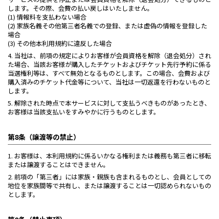
します。その際、会費の払い戻しはいたしません。
(1) 情報料を支払わない場合
(2) 家族名義その他第三者名義での登録、または虚偽の情報を登録した
場合
(3) その他本利用規約に違反した場合
4.
当社は、前項の規定によりお客様が会員資格を解除（退会処分）され
た場合、当該お客様が購入したチケットおよびチケット先行予約に係る
当選権利等は、すべて無効となるものとします。この場合、会費および
購入済みのチケット代金等について、当社は一切返還を行わないものと
します。
5.
解除された時点で本サービスに対して支払うべきものがあったとき、
お客様は当該支払いをすみやかに行うものとします。
第8条（譲渡等の禁止）
1.
お客様は、本利用規約に係るいかなる権利または義務も第三者に移転
または譲渡することはできません。
2.
前項の「第三者」には家族・親族も含まれるものとし、会員としての
地位を家族間等で共有し、または譲渡することは一切認められないもの
とします。