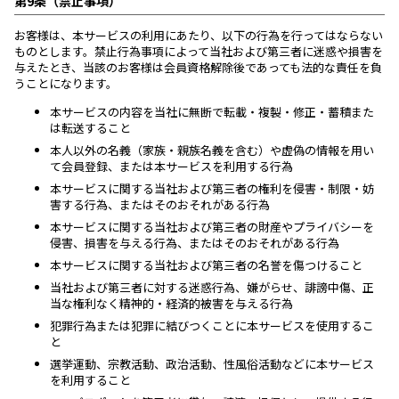
第9条（禁止事項）
お客様は、本サービスの利用にあたり、以下の行為を行ってはならない
ものとします。禁止行為事項によって当社および第三者に迷惑や損害を
与えたとき、当該のお客様は会員資格解除後であっても法的な責任を負
うことになります。
本サービスの内容を当社に無断で転載・複製・修正・蓄積また
は転送すること
本人以外の名義（家族・親族名義を含む）や虚偽の情報を用い
て会員登録、または本サービスを利用する行為
本サービスに関する当社および第三者の権利を侵害・制限・妨
害する行為、またはそのおそれがある行為
本サービスに関する当社および第三者の財産やプライバシーを
侵害、損害を与える行為、またはそのおそれがある行為
本サービスに関する当社および第三者の名誉を傷つけること
当社および第三者に対する迷惑行為、嫌がらせ、誹謗中傷、正
当な権利なく精神的・経済的被害を与える行為
犯罪行為または犯罪に結びつくことに本サービスを使用するこ
と
選挙運動、宗教活動、政治活動、性風俗活動などに本サービス
を利用すること