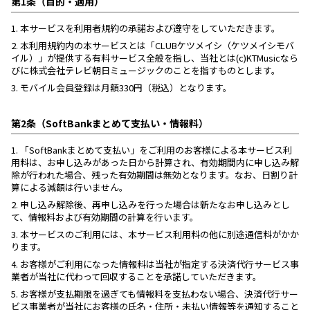
第1条（目的・適用）
1.
本サービスを利用者規約の承諾および遵守をしていただきます。
2.
本利用規約内の本サービスとは「CLUBケツメイシ（ケツメイシモバ
イル）」が提供する有料サービス全般を指し、当社とは(c)KTMusicなら
びに株式会社テレビ朝日ミュージックのことを指すものとします。
3.
モバイル会員登録は月額330円（税込）となります。
第2条（SoftBankまとめて支払い・情報料）
1.
「SoftBankまとめて支払い」をご利用のお客様による本サービス利
用料は、お申し込みがあった日から計算され、有効期間内に申し込み解
除が行われた場合、残った有効期間は無効となります。なお、日割り計
算による減額は行いません。
2.
申し込み解除後、再申し込みを行った場合は新たなお申し込みとし
て、情報料および有効期間の計算を行います。
3.
本サービスのご利用には、本サービス利用料の他に別途通信料がかか
ります。
4.
お客様がご利用になった情報料は当社が指定する決済代行サービス事
業者が当社に代わって回収することを承諾していただきます。
5.
お客様が支払期限を過ぎても情報料を支払わない場合、決済代行サー
ビス事業者が当社にお客様の氏名・住所・未払い情報等を通知すること