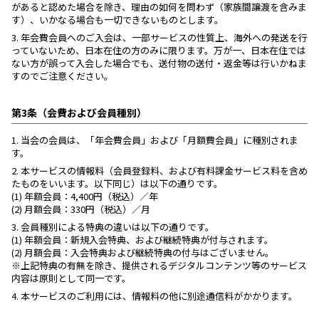
があると認めた場合を除き、理由の如何を問わず（家族間譲渡を含みま
す）、いかなる場合も一切できないものとします。
3.
年会費会員へのご入会は、一部サービスの性質上、海外への発送を行
っていないため、日本在住の方のみに限ります。万が一、日本在住では
ない方が誤って入会した場合でも、送付物の送付・返金等は行いかねま
すのでご注意ください。
第3条（会費および会員種別）
1.
当会の会員は、「年会費会員」および「月額費会員」に種別されま
す。
2.
本サービスの情報料（会員登録料、および有料課金サービス料を含め
たものをいいます。以下同じ）は以下の通りです。
(1) 年額会員：4,400円（税込）／年
(2) 月額会員：330円（税込）／月
3.
会員種別による特典の違いは以下の通りです。
(1) 年額会員：新規入会特典、および継続特典が付与されます。
(2) 月額会員：入会特典および継続特典の付与はございません。
※上記特典の有無を除き、提供されるデジタルコンテンツ等のサービス
内容は原則として同一です。
4.
本サービスのご利用には、情報料の他に別途通信料がかかります。