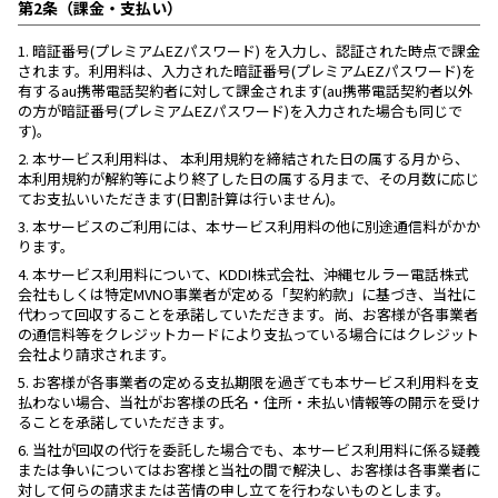
第2条（課金・支払い）
1.
暗証番号(プレミアムEZパスワード) を入力し、認証された時点で課金
されます。利用料は、入力された暗証番号(プレミアムEZパスワード)を
有するau携帯電話契約者に対して課金されます(au携帯電話契約者以外
の方が暗証番号(プレミアムEZパスワード)を入力された場合も同じで
す)。
2.
本サービス利用料は、 本利用規約を締結された日の属する月から、
本利用規約が解約等により終了した日の属する月まで、その月数に応じ
てお支払いいただきます(日割計算は行いません)。
3.
本サービスのご利用には、本サービス利用料の他に別途通信料がかか
ります。
4.
本サービス利用料について、KDDI株式会社、沖縄セルラー電話株式
会社もしくは特定MVNO事業者が定める「契約約款」に基づき、当社に
代わって回収することを承諾していただきます。尚、お客様が各事業者
の通信料等をクレジットカードにより支払っている場合にはクレジット
会社より請求されます。
5.
お客様が各事業者の定める支払期限を過ぎても本サービス利用料を支
払わない場合、当社がお客様の氏名・住所・未払い情報等の開示を受け
ることを承諾していただきます。
6.
当社が回収の代行を委託した場合でも、本サービス利用料に係る疑義
または争いについてはお客様と当社の間で解決し、お客様は各事業者に
対して何らの請求または苦情の申し立てを行わないものとします。