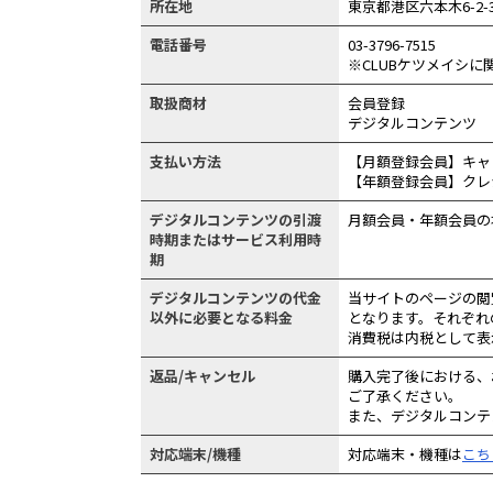
所在地
東京都港区六本木6-2-3
電話番号
03-3796-7515
※CLUBケツメイシ
取扱商材
会員登録
デジタルコンテンツ
支払い方法
【月額登録会員】キャリ
【年額登録会員】クレジ
デジタルコンテンツの引渡
月額会員・年額会員の
時期またはサービス利用時
期
デジタルコンテンツの代金
当サイトのページの閲
以外に必要となる料金
となります。それぞれ
消費税は内税として表
返品/キャンセル
購入完了後における、
ご了承ください。
また、デジタルコンテ
対応端末/機種
対応端末・機種は
こち